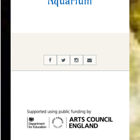
Aquarium
2017-
03-
06