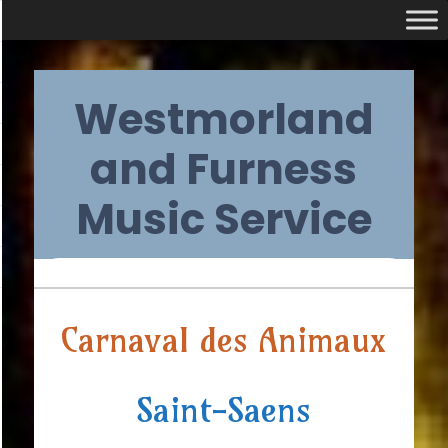
Skip
Westmorland
to
content
and Furness
Music Service
Primary
Carnaval des Animaux
Navigation
Menu
Saint-Saens